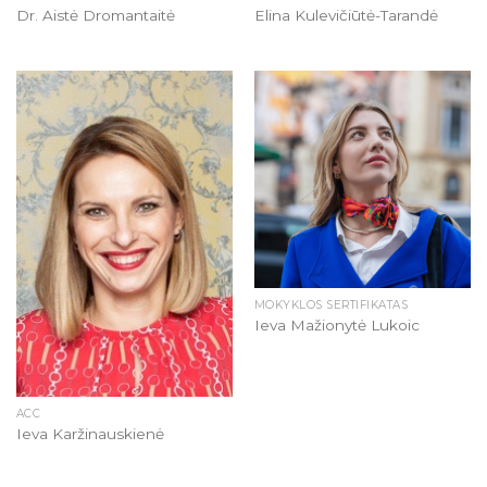
Dr. Aistė Dromantaitė
Elina Kulevičiūtė-Tarandė
MOKYKLOS SERTIFIKATAS
Ieva Mažionytė Lukoic
ACC
Ieva Karžinauskienė