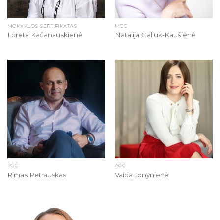
MOKYKLOS SERTIFIKATAS
MCC
Loreta Kačanauskienė
Natalija Galiuk-Kaušienė
PCC
ACC
Rimas Petrauskas
Vaida Jonynienė