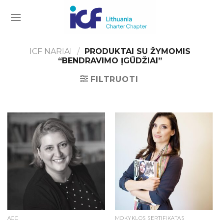
Skip
to
content
ICF NARIAI
/
PRODUKTAI SU ŽYMOMIS
“BENDRAVIMO ĮGŪDŽIAI”
FILTRUOTI
ACC
MOKYKLOS SERTIFIKATAS