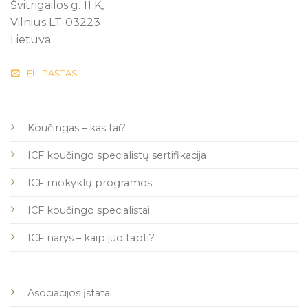
Švitrigailos g. 11 K,
Vilnius LT-03223
Lietuva
EL. PAŠTAS
Koučingas – kas tai?
ICF koučingo specialistų sertifikacija
ICF mokyklų programos
ICF koučingo specialistai
ICF narys – kaip juo tapti?
Asociacijos įstatai