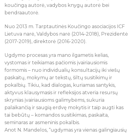
koučingą autorė, vadybos knygų autorė bei
bendraautorė.
Nuo 2013 m. Tarptautinės Koučingo asociacijos ICF
Lietuva narė, Valdybos narė (2014-2018), Prezidentė
(2017-2019), direktorė (2016-2020).
Ugdymo procesas yra mano ilgametis kelias,
vystomas ir teikiamas pačiomis įvairiausiomis
formomis – nuo individualių konsultacijų iki viešų
paskaitų, mokymų ar tekstų, šiltų susitikimų ir
pokalbių. Tikiu, kad dialogas, kuriamas santykis,
aktyvus klausymasis ir refleksijos atveria resursų
skrynias įvairiausioms galimybėms, sukuria
palaikančią ir saugią erdvę mokytis ir taip augti kas
tai bebūtų – komandos susitikimas, paskaita,
seminaras ar asmeninis pokalbis.
Anot N. Mandelos, “ugdymas yra vienas galingiausių