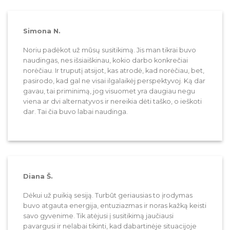
Simona N.
Noriu padėkot už mūsų susitikimą. Jis man tikrai buvo
naudingas, nes išsiaiškinau, kokio darbo konkrečiai
norėčiau. Ir truputį atsijot, kas atrodė, kad norėčiau, bet,
pasirodo, kad gal ne visai ilgalaikėj perspektyvoj. Ką dar
gavau, tai priminimą, jog visuomet yra daugiau negu
viena ar dvi alternatyvos ir nereikia dėti taško, o ieškoti
dar. Tai čia buvo labai naudinga.
Diana Š.
Dėkui už puikią sesiją. Turbūt geriausias to įrodymas
buvo atgauta energija, entuziazmas ir noras kažką keisti
savo gyvenime. Tik atėjusi į susitikimą jaučiausi
pavargusi ir nelabai tikinti, kad dabartinėje situacijoje