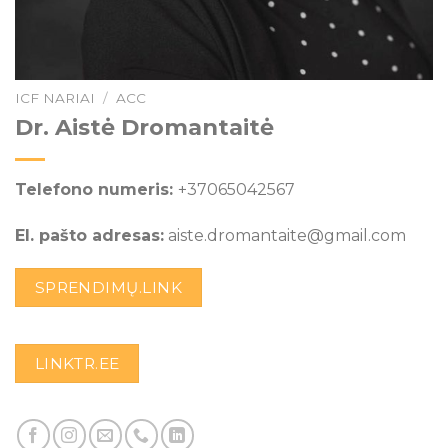
ICF NARIAI
/
ACC
Dr. Aistė Dromantaitė
Telefono numeris:
+37065042567
El. pašto adresas:
aiste.dromantaite@gmail.com
SPRENDIMŲ.LINK
LINKTR.EE