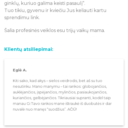
ginklų, kuriuo galima keisti pasaulį”.
Tuo tikiu, gyvenu ir kviečiu Jus keliauti kartu
sprendimu link.
Šalia profesinės veiklos esu trijų vaikų mama.
Klientų atsiliepimai:
Eglė A.
Kiti sako, kad akys – sielos veidrodis, bet aš su tuo
nesutinku. Mano manymu – tai rankos: globojančios,
auklėjančios, įspėjančios, mylinčios, pasiaukojančios,
kuriančios, gelbėjančios. Tikriausiai supranti, kodėl taip
manau Gi Tavo rankos mane ištraukė iš duobutės ir dar
nuvalė nuo manęs “suodžius”. AČIŪ!