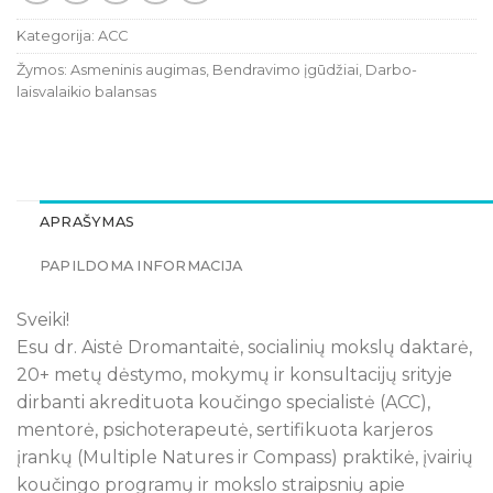
Kategorija:
ACC
Žymos:
Asmeninis augimas
,
Bendravimo įgūdžiai
,
Darbo-
laisvalaikio balansas
APRAŠYMAS
PAPILDOMA INFORMACIJA
Sveiki!
Esu dr. Aistė Dromantaitė, socialinių mokslų daktarė,
20+ metų dėstymo, mokymų ir konsultacijų srityje
dirbanti akredituota koučingo specialistė (ACC),
mentorė, psichoterapeutė, sertifikuota karjeros
įrankų (Multiple Natures ir Compass) praktikė, įvairių
koučingo programų ir mokslo straipsnių apie