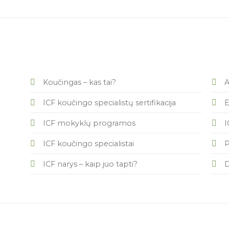
Koučingas – kas tai?
A
ICF koučingo specialistų sertifikacija
E
ICF mokyklų programos
I
ICF koučingo specialistai
P
ICF narys – kaip juo tapti?