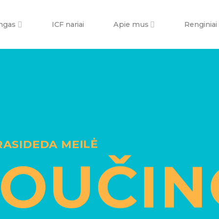
ngas
ICF nariai
Apie mus
Renginiai
RASIDEDA MEILĖ
OUČIN