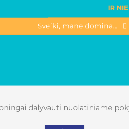
IR NI
Sveiki, mane domina…
ningai dalyvauti nuolatiniame poky