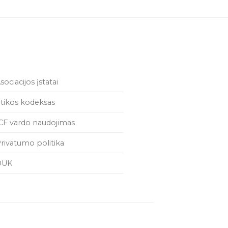
sociacijos įstatai
tikos kodeksas
CF vardo naudojimas
rivatumo politika
DUK