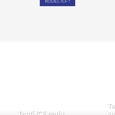
KODĖL ICF?
Ta
Tapti ICF nariu
sp