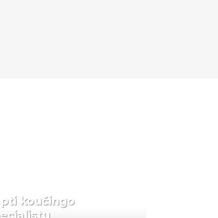
pti koučingo
ecialistu