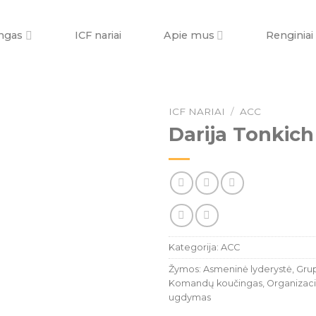
ngas
ICF nariai
Apie mus
Renginiai
ICF NARIAI
/
ACC
Darija Tonkich
Kategorija:
ACC
Žymos:
Asmeninė lyderystė
,
Grup
Komandų koučingas
,
Organizaci
ugdymas