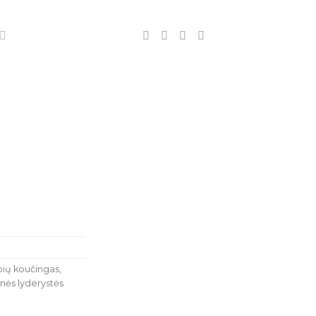
ių koučingas
,
nės lyderystės