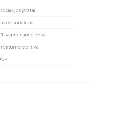
sociacijos įstatai
tikos kodeksas
CF vardo naudojimas
rivatumo politika
DUK