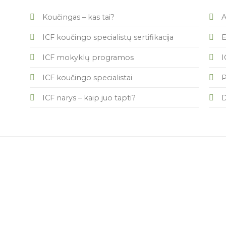
Koučingas – kas tai?
A
ICF koučingo specialistų sertifikacija
E
ICF mokyklų programos
I
ICF koučingo specialistai
P
ICF narys – kaip juo tapti?